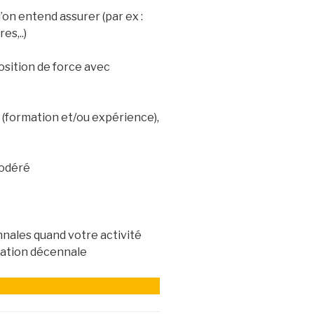
l’on entend assurer (par ex :
es,..)
position de force avec
(formation et/ou expérience),
modéré
nnales quand votre activité
gation décennale