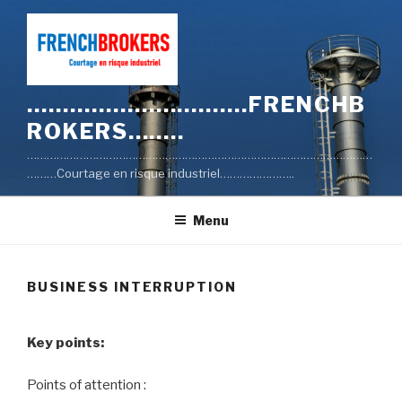
Skip
to
content
………………………….FRENCHB
ROKERS……..
……………………………………………………………………………………………
………Courtage en risque industriel…………………..
Menu
BUSINESS INTERRUPTION
Key points:
Points of attention :